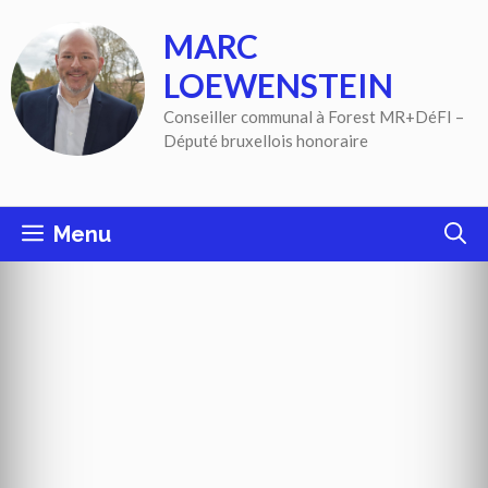
Aller
MARC
au
contenu
LOEWENSTEIN
Conseiller communal à Forest MR+DéFI –
Député bruxellois honoraire
Menu