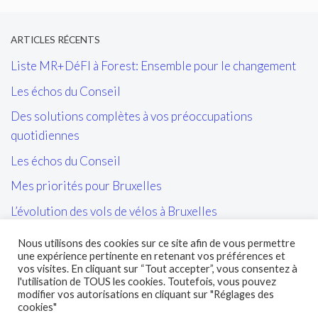
ARTICLES RÉCENTS
Liste MR+DéFI à Forest: Ensemble pour le changement
Les échos du Conseil
Des solutions complètes à vos préoccupations
quotidiennes
Les échos du Conseil
Mes priorités pour Bruxelles
L’évolution des vols de vélos à Bruxelles
Les tags/affiches/autocollants perturbant l’ordre public
Nous utilisons des cookies sur ce site afin de vous permettre
et la cohésion sociale
une expérience pertinente en retenant vos préférences et
vos visites. En cliquant sur “Tout accepter”, vous consentez à
L’entretien des sites propres de la STIB et de leurs abords
l'utilisation de TOUS les cookies. Toutefois, vous pouvez
modifier vos autorisations en cliquant sur "Réglages des
cookies"