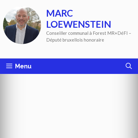
Aller
MARC
au
contenu
LOEWENSTEIN
Conseiller communal à Forest MR+DéFI –
Député bruxellois honoraire
Menu