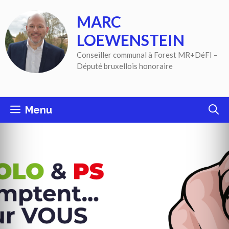
Aller
MARC
au
contenu
LOEWENSTEIN
Conseiller communal à Forest MR+DéFI –
Député bruxellois honoraire
Menu