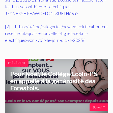
les-bus-seront-bientot-electriques-
J7YNEK5HPBAWDELQ4T3UFTH6RY/
[2]
https://bx1.be/categories/news/electrification-du-
reseau-stib-quatre-nouvelles-lignes-de-bus-
electriques-vont-voir-le-jour-dici-a-2025/
PRÉCÉDENT
Pour Noël, le Collège Ecolo-PS
en appelle à la générosité des
Forestois.
SUIVANT