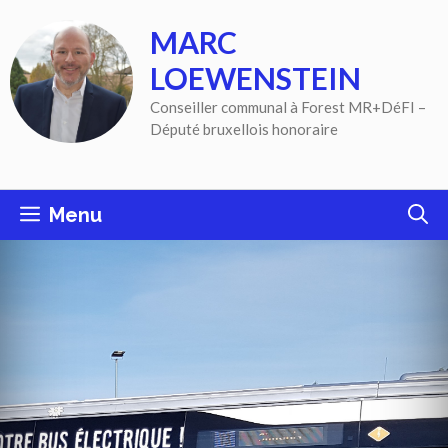
Aller
MARC
au
contenu
LOEWENSTEIN
Conseiller communal à Forest MR+DéFI –
Député bruxellois honoraire
Menu