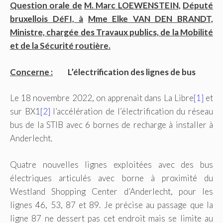
Question orale de
M. Marc LOEWENSTEIN,
Député
bruxellois DéFI, à
Mme Elke VAN DEN BRANDT,
Ministre, chargée des Travaux publics, de la Mobilité
et de la Sécurité routière.
Concerne :
L’électrification des lignes de bus
Le 18 novembre 2022, on apprenait dans La Libre
[1]
et
sur BX1
[2]
l’accélération de l’électrification du réseau
bus de la STIB avec 6 bornes de recharge à installer à
Anderlecht.
Quatre nouvelles lignes exploitées avec des bus
électriques articulés avec borne à proximité du
Westland Shopping Center d’Anderlecht, pour les
lignes 46, 53, 87 et 89. Je précise au passage que la
ligne 87 ne dessert pas cet endroit mais se limite au