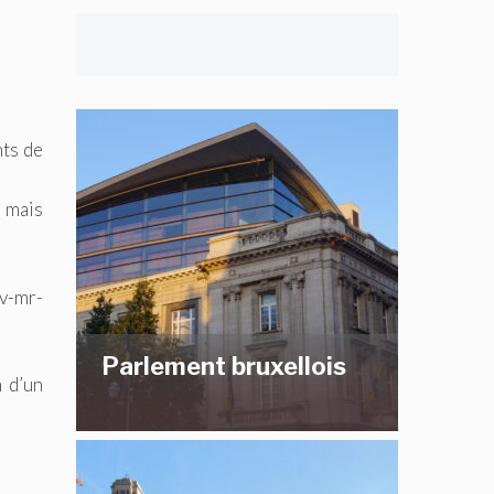
nts de
e mais
v-mr-
Parlement bruxellois
n d’un