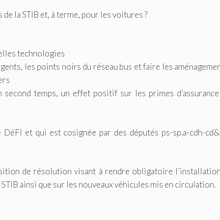
de la STIB et, à terme, pour les voitures ?
velles technologies
igents, les points noirs du réseau bus et faire les aménageme
ers
n second temps, un effet positif sur les primes d’assuranc
e DéFI​ et qui est cosignée par des députés ps-sp.a-cdh-cd&
tion de résolution visant à rendre obligatoire l’installatio
a STIB ainsi que sur les nouveaux véhicules mis en circulation.