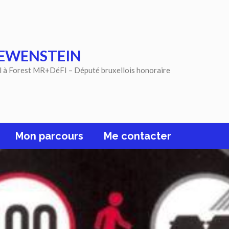
EWENSTEIN
l à Forest MR+DéFI – Député bruxellois honoraire
Mon parcours
Me contacter