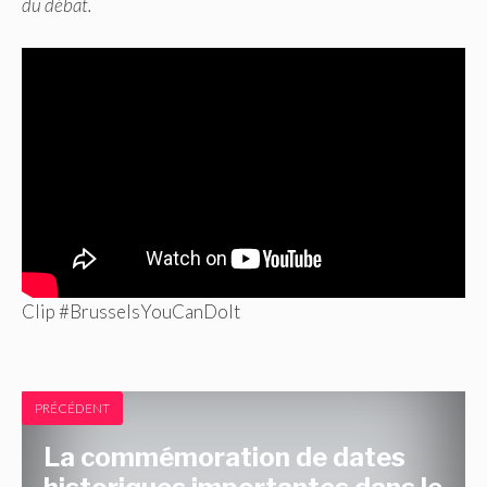
du débat.
Clip #BrusselsYouCanDoIt
PRÉCÉDENT
La commémoration de dates