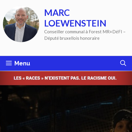
Aller
MARC
au
contenu
LOEWENSTEIN
Conseiller communal à Forest MR+DéFI –
Député bruxellois honoraire
Menu