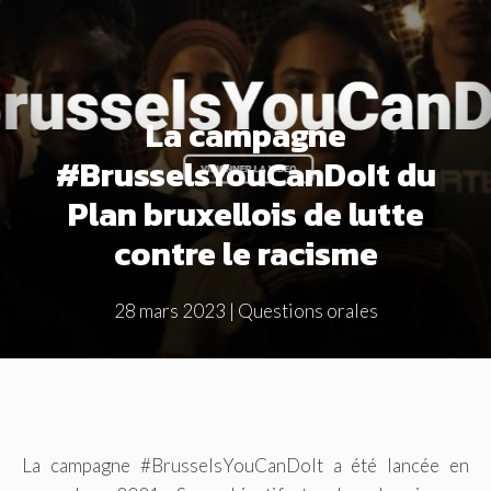
La campagne
#BrusselsYouCanDoIt du
Plan bruxellois de lutte
contre le racisme
28 mars 2023
|
Questions orales
La campagne #BrusselsYouCanDoIt a été lancée en