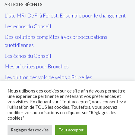
ARTICLES RÉCENTS
Liste MR+DéFI à Forest: Ensemble pour le changement
Les échos du Conseil
Des solutions complètes à vos préoccupations
quotidiennes
Les échos du Conseil
Mes priorités pour Bruxelles
L’évolution des vols de vélos à Bruxelles
Les tags/affiches/autocollants perturbant l’ordre public
Nous utilisons des cookies sur ce site afin de vous permettre
et la cohésion sociale
une expérience pertinente en retenant vos préférences et
vos visites. En cliquant sur “Tout accepter”, vous consentez à
L’entretien des sites propres de la STIB et de leurs abords
l'utilisation de TOUS les cookies. Toutefois, vous pouvez
modifier vos autorisations en cliquant sur "Réglages des
cookies"
Réglages des cookies
Tout accepter
© 2026 Marc Loewenstein - Tous droits réservés.