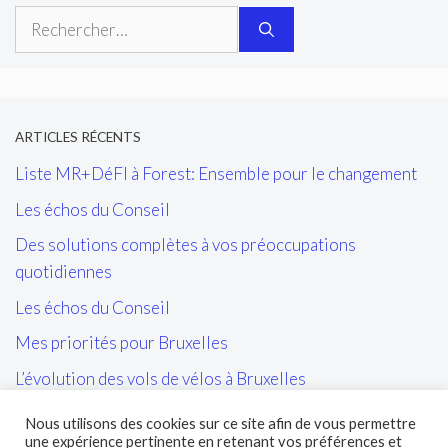
Rechercher :
ARTICLES RÉCENTS
Liste MR+DéFI à Forest: Ensemble pour le changement
Les échos du Conseil
Des solutions complètes à vos préoccupations
quotidiennes
Les échos du Conseil
Mes priorités pour Bruxelles
L’évolution des vols de vélos à Bruxelles
Les tags/affiches/autocollants perturbant l’ordre public
Nous utilisons des cookies sur ce site afin de vous permettre
et la cohésion sociale
une expérience pertinente en retenant vos préférences et