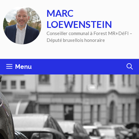
Aller
MARC
au
contenu
LOEWENSTEIN
Conseiller communal à Forest MR+DéFI –
Député bruxellois honoraire
Menu