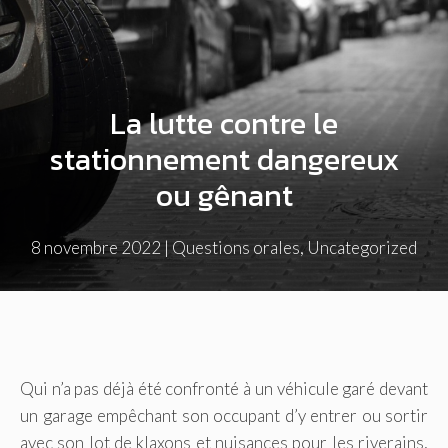
La lutte contre le
stationnement dangereux
ou gênant
8 novembre 2022
|
Questions orales
,
Uncategorized
Qui n’a pas déjà été confronté à un véhicule garé devant
un garage empêchant son occupant d’y entrer ou sortir
avec son lot de klaxons et nuisances pour les riverains,