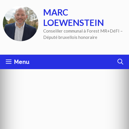
Aller
MARC
au
contenu
LOEWENSTEIN
Conseiller communal à Forest MR+DéFI –
Député bruxellois honoraire
Menu