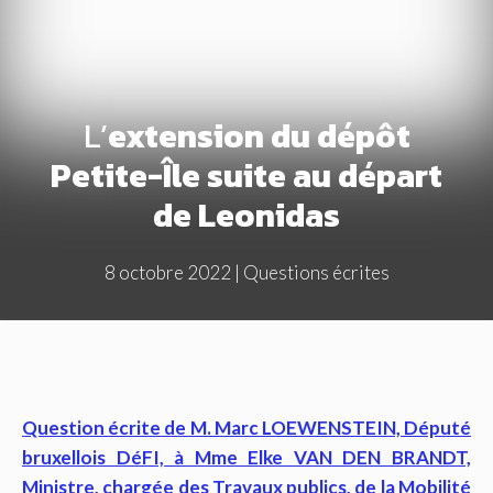
L’
extension du dépôt
Petite-Île suite au départ
de Leonidas
8 octobre 2022
|
Questions écrites
Question écrite de M. Marc LOEWENSTEIN, Député
bruxellois DéFI, à Mme Elke VAN DEN BRANDT,
Ministre, chargée des Travaux publics, de la Mobilité