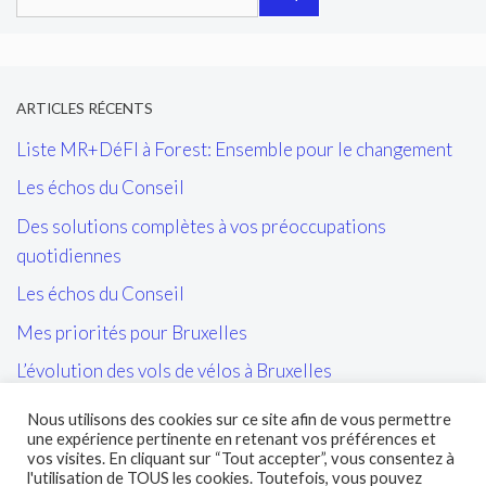
ARTICLES RÉCENTS
Liste MR+DéFI à Forest: Ensemble pour le changement
Les échos du Conseil
Des solutions complètes à vos préoccupations
quotidiennes
Les échos du Conseil
Mes priorités pour Bruxelles
L’évolution des vols de vélos à Bruxelles
Les tags/affiches/autocollants perturbant l’ordre public
Nous utilisons des cookies sur ce site afin de vous permettre
et la cohésion sociale
une expérience pertinente en retenant vos préférences et
vos visites. En cliquant sur “Tout accepter”, vous consentez à
L’entretien des sites propres de la STIB et de leurs abords
l'utilisation de TOUS les cookies. Toutefois, vous pouvez