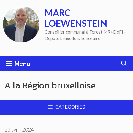
Aller
MARC
au
contenu
LOEWENSTEIN
Conseiller communal à Forest MR+DéFI –
Député bruxellois honoraire
Menu
A la Région bruxelloise
CATEGORIES
23 avril 2024