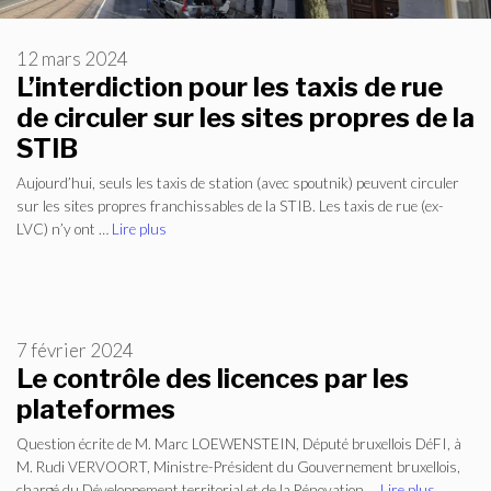
12 mars 2024
L’interdiction pour les taxis de rue
de circuler sur les sites propres de la
STIB
Aujourd’hui, seuls les taxis de station (avec spoutnik) peuvent circuler
sur les sites propres franchissables de la STIB. Les taxis de rue (ex-
LVC) n’y ont …
Lire plus
7 février 2024
Le contrôle des licences par les
plateformes
Question écrite de M. Marc LOEWENSTEIN, Député bruxellois DéFI, à
M. Rudi VERVOORT, Ministre-Président du Gouvernement bruxellois,
chargé du Développement territorial et de la Rénovation …
Lire plus